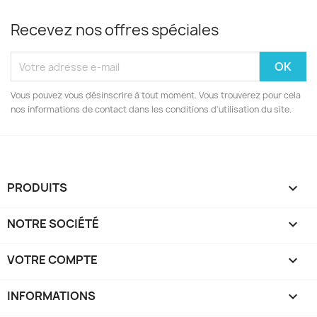
Recevez nos offres spéciales
Vous pouvez vous désinscrire à tout moment. Vous trouverez pour cela
nos informations de contact dans les conditions d'utilisation du site.
PRODUITS

NOTRE SOCIÉTÉ

VOTRE COMPTE

INFORMATIONS
keyboard_arrow_down