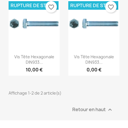
RUPTURE DE STOCK
RUPTURE DE STOCK
favorite_border
favorite_border
Create new list
add_circle_outline
((cancelText))
Annuler
Connexion
((modalDeleteText))
Annuler
Créer une liste d'envies
Aperçu rapide
Aperçu rapide


Vis Tête Hexagonale
Vis Tête Hexagonale
DIN933...
DIN933...
10,00 €
0,00 €
Affichage 1-2 de 2 article(s)
Retour en haut
