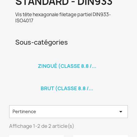
STANDARD - DIN933
Vis tête hexagonale filetage partiel DIN933-
ISO4017
Sous-catégories
ZINGUÉ (CLASSE 8.8 /...
BRUT (CLASSE 8.8 /...
×
×
×
Créer une liste d'envies
((modalTitle))

Pertinence
Connexion
Affichage 1-2 de 2 article(s)
×
((confirmMessage))
Nom de la liste d'envies
Vous devez être connecté pour ajouter des produits
Ajouter à ma liste d'envies
à votre liste d'envies.