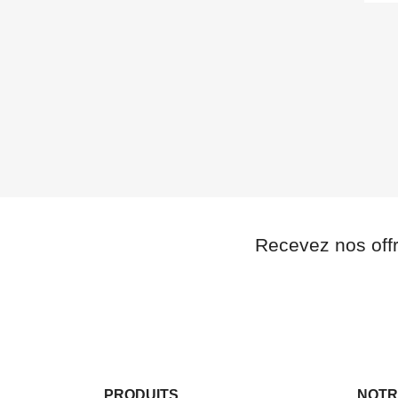
((
((
C
A
((l
((
Vou
Recevez nos off
PRODUITS
NOTR