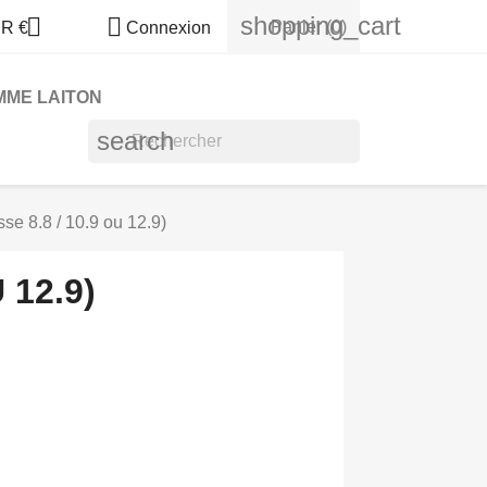
shopping_cart


Panier
(0)
R €
Connexion
MME LAITON
search
se 8.8 / 10.9 ou 12.9)
 12.9)