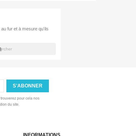
×
×
×
×
 au fur et à mesure qu'ils
h
_outline
ist
 trouverez pour cela nos
tion du site.
INFORMATIONS