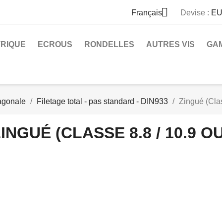

Français
Devise :
EU
TRIQUE
ECROUS
RONDELLES
AUTRES VIS
GA
xagonale
Filetage total - pas standard - DIN933
Zingué (Clas
INGUÉ (CLASSE 8.8 / 10.9 OU